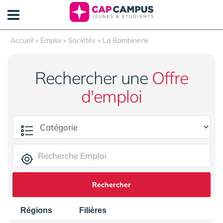
Panneau de gestion des cookies
Accueil
»
Emploi
»
Sociétés
»
La Bambinerie
Rechercher une
Offre
d'emploi
Rechercher
Régions
Filières