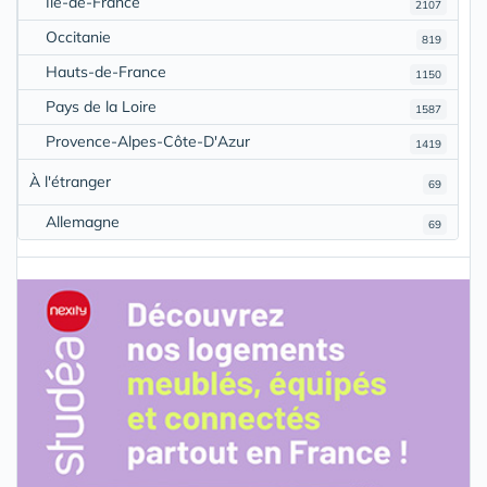
Île-de-France
2107
Occitanie
819
Hauts-de-France
1150
Pays de la Loire
1587
Provence-Alpes-Côte-D'Azur
1419
À l'étranger
69
Allemagne
69