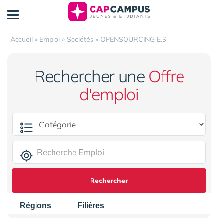
Panneau de gestion des cookies
Accueil
»
Emploi
»
Sociétés
»
OPENSOURCING E.S
Rechercher une
Offre
d'emploi
Rechercher
Régions
Filières