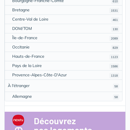
Bourgogne-Franche-Comté
610
Bretagne
1531
Centre-Val de Loire
461
DOM/TOM
130
Île-de-France
2089
Occitanie
829
Hauts-de-France
1123
Pays de la Loire
1586
Provence-Alpes-Côte-D'Azur
1318
À l'étranger
58
Allemagne
58