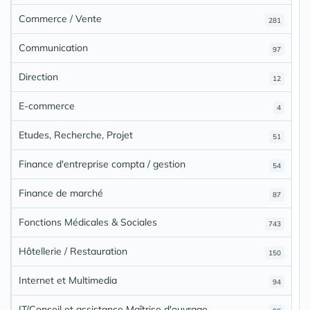
Commerce / Vente
281
Communication
97
Direction
12
E-commerce
4
Etudes, Recherche, Projet
51
Finance d'entreprise compta / gestion
54
Finance de marché
87
Fonctions Médicales & Sociales
743
Hôtellerie / Restauration
150
Internet et Multimedia
94
IT/Conseil et assistance Maîtrise d'ouvrage