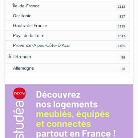
Île-de-France
2112
Occitanie
827
Hauts-de-France
1135
Pays de la Loire
1612
Provence-Alpes-Côte-D'Azur
1405
À l'étranger
58
Allemagne
58