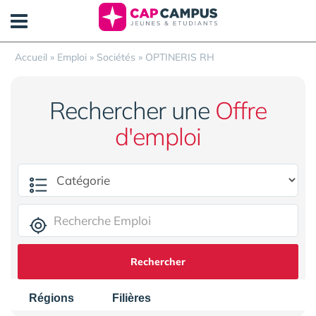
Panneau de gestion des cookies
Accueil
»
Emploi
»
Sociétés
»
OPTINERIS RH
Rechercher une
Offre
d'emploi
Rechercher
Régions
Filières