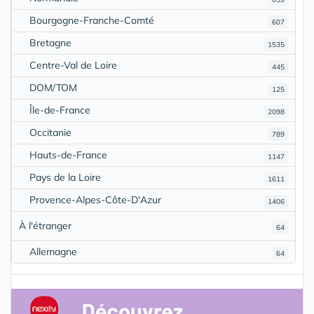
Bourgogne-Franche-Comté
607
Bretagne
1535
Centre-Val de Loire
445
DOM/TOM
125
Île-de-France
2098
Occitanie
789
Hauts-de-France
1147
Pays de la Loire
1611
Provence-Alpes-Côte-D'Azur
1406
À l'étranger
64
Allemagne
64