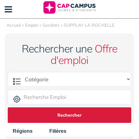
Panneau de gestion des cookies
Accueil
»
Emploi
»
Sociétés
»
SUPPLAY LA ROCHELLE
Rechercher une
Offre
d'emploi
Rechercher
Régions
Filières