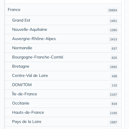
France
15694
Grand Est
1451
Nouvelle-Aquitaine
1350
Auvergne-Rhône-Alpes
2413
Normandie
637
Bourgogne-Franche-Comté
620
Bretagne
1592
Centre-Val de Loire
438
DOM/TOM
110
Île-de-France
2107
Occitanie
819
Hauts-de-France
1150
Pays de la Loire
1587