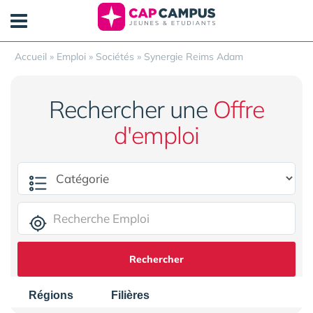
Panneau de gestion des cookies
Accueil
»
Emploi
»
Sociétés
»
Synergie Reims Adam
Rechercher une
Offre
d'emploi
Rechercher
Régions
Filières