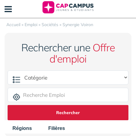
Panneau de gestion des cookies
Accueil
»
Emploi
»
Sociétés
»
Synergie Voiron
Rechercher une
Offre
d'emploi
Rechercher
Régions
Filières