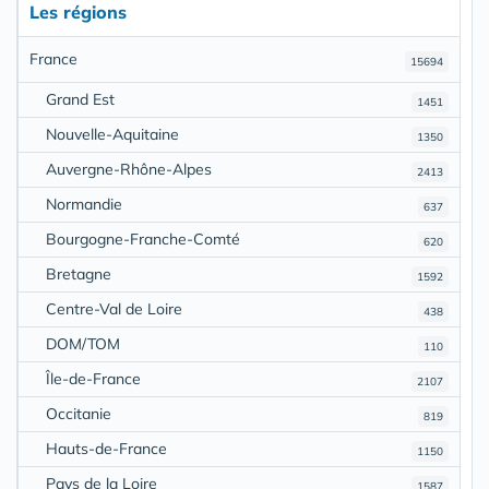
Les régions
France
15694
Grand Est
1451
Nouvelle-Aquitaine
1350
Auvergne-Rhône-Alpes
2413
Normandie
637
Bourgogne-Franche-Comté
620
Bretagne
1592
Centre-Val de Loire
438
DOM/TOM
110
Île-de-France
2107
Occitanie
819
Hauts-de-France
1150
Pays de la Loire
1587