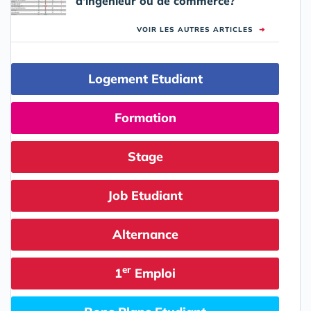
d'ingénieur ou de commerce?
VOIR LES AUTRES ARTICLES
➜
Logement Etudiant
Formation
Stage
Job Etudiant
Alternance
er
1
Emploi