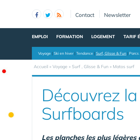
Panneau de gestion des cookies
Contact
Newsletter
EMPLOI
FORMATION
LOGEMENT
TARIF 
Voyage
|
Ski en hiver
|
Tendance
|
Surf, Glisse & Fun
|
Parcs 
Accueil
»
Voyage
»
Surf , Glisse & Fun
»
Matos surf
Découvrez la
Surfboards
Les planches les plus légères