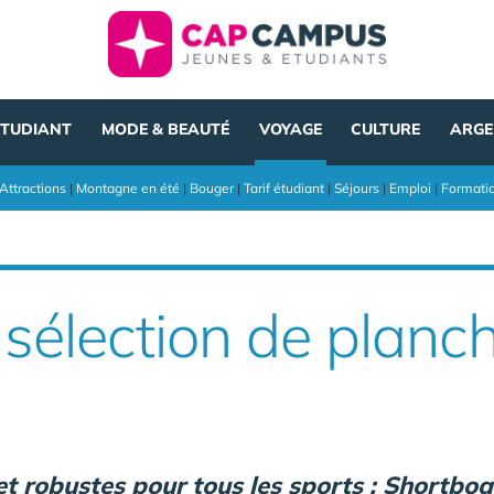
ÉTUDIANT
MODE & BEAUTÉ
VOYAGE
CULTURE
ARGE
Attractions
|
Montagne en été
|
Bouger
|
Tarif étudiant
|
Séjours
|
Emploi
|
Formati
 sélection de plan
 et robustes pour tous les sports : Shortbo