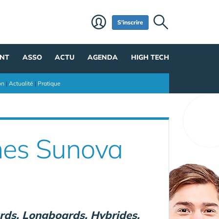
S'inscrire
NT
ASSO
ACTU
AGENDA
HIGH TECH
on
|
Actualité
|
Pratique
ches Sunova
ards, Longboards, Hybrides,