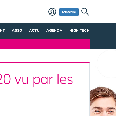
S'inscrire
NT
ASSO
ACTU
AGENDA
HIGH TECH
0 vu par les