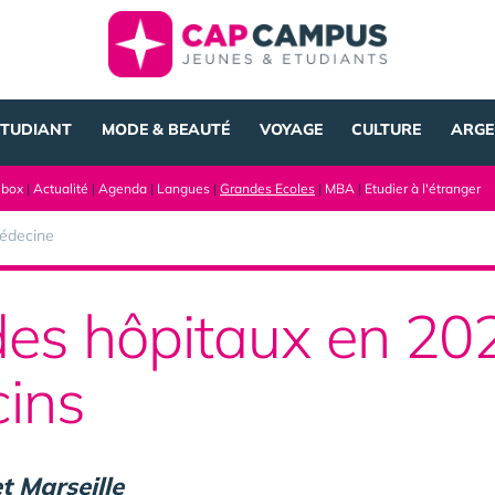
ÉTUDIANT
MODE & BEAUTÉ
VOYAGE
CULTURE
ARGE
lbox
|
Actualité
|
Agenda
|
Langues
|
Grandes Ecoles
|
MBA
|
Etudier à l'étranger
édecine
es hôpitaux en 202
ins
et Marseille