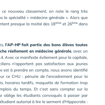
 ce nouveau classement, on note le rang très
 la spécialité « médecine générale ». Alors que
ème
ème
entent presque la moitié des 18
et 26
dans
ès,
l'AP-HP
fait partie des bons élèves toutes
êche réellement en médecine générale
, avec un
4. Avec ce manifeste évitement pour la capitale,
ciliens n'apportent pas satisfaction aux jeunes
vie est à prendre en compte, nous avons identifié
ur ce CHU : pénurie de l'encadrement pour la
s, horaires tardifs, maquette de formation trop
plois du temps. Et c'est sans compter sur la
i oblige les étudiants convoqués à passer par
étudiant autorisé à lire le serment d'Hippocrate :