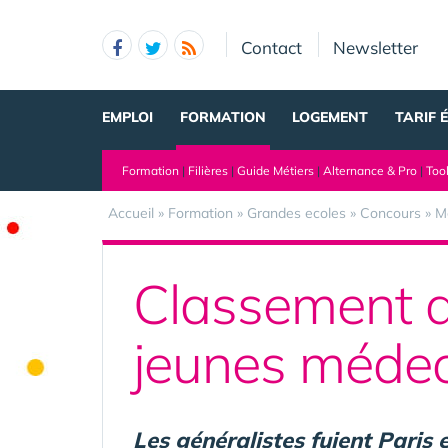
Panneau de gestion des cookies
Contact
Newsletter
EMPLOI
FORMATION
LOGEMENT
TARIF 
Formation
|
Filières
|
Guide Métiers
|
Alternance & Pro
|
Too
Accueil
»
Formation
»
Grandes ecoles
»
Concours
»
M
Classement d
jeunes médec
Les généralistes fuient Paris 