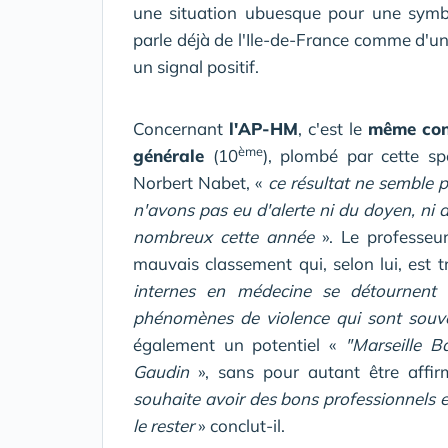
une situation ubuesque pour une symbo
parle déjà de l'Ile-de-France comme d'un 
un signal positif.
Concernant
l'AP-HM
, c'est le
même con
ème
générale
(10
), plombé par cette sp
Norbert Nabet, «
ce résultat ne semble p
n'avons pas eu d'alerte ni du doyen, ni 
nombreux cette année
». Le professeu
mauvais classement qui, selon lui, est t
internes en médecine se détournent 
phénomènes de violence qui sont souven
également un potentiel «
"Marseille B
Gaudin
», sans pour autant être affir
souhaite avoir des bons professionnels 
le rester
» conclut-il.