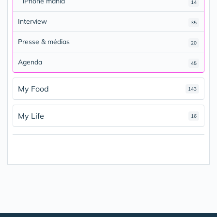
iPhone mania
14
Interview
35
Presse & médias
20
Agenda
45
My Food
143
My Life
16