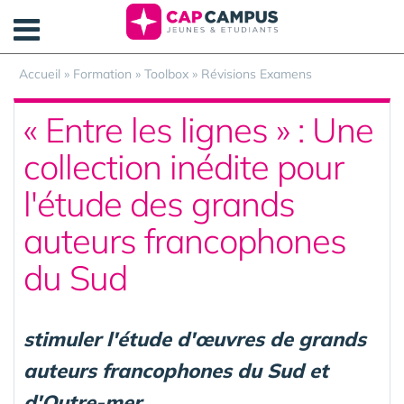
Panneau de gestion des cookies
Accueil
»
Formation
»
Toolbox
»
Révisions Examens
« Entre les lignes » : Une
collection inédite pour
l'étude des grands
auteurs francophones
du Sud
stimuler l'étude d'œuvres de grands
auteurs francophones du Sud et
d'Outre-mer