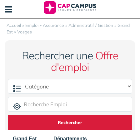
Panneau de gestion des cookies
Accueil
»
Emploi
»
Assurance
»
Administratif / Gestion
»
Grand
Est
»
Vosges
Rechercher une
Offre
d'emploi
Rechercher
Grand Est
Départements