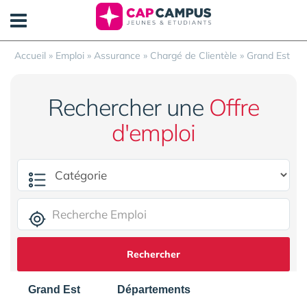
Panneau de gestion des cookies
Accueil
»
Emploi
»
Assurance
»
Chargé de Clientèle
»
Grand Est
Rechercher une
Offre
d'emploi
Rechercher
Grand Est
Départements