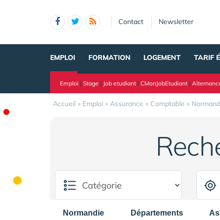
Panneau de gestion des cookies
Contact
Newsletter
EMPLOI
FORMATION
LOGEMENT
TARIF 
Emploi
|
Stage
|
Job etudiant
|
CMonJobEtudiant
|
Alternanc
Accueil
»
Emploi
»
Assurance
»
Comptable
»
Normand
Rech
Normandie
Départements
As