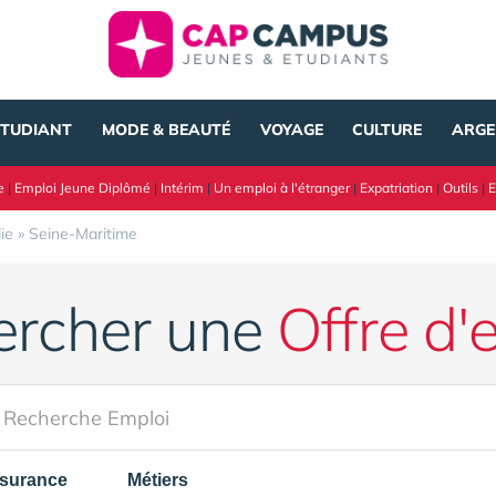
ÉTUDIANT
MODE & BEAUTÉ
VOYAGE
CULTURE
ARGE
e
|
Emploi Jeune Diplômé
|
Intérim
|
Un emploi à l'étranger
|
Expatriation
|
Outils
|
E
ie
»
Seine-Maritime
ercher une
Offre d'
surance
Métiers