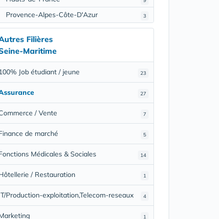
9
Provence-Alpes-Côte-D'Azur
3
Autres Filières
Seine-Maritime
100% Job étudiant / jeune
23
Assurance
27
Commerce / Vente
7
Finance de marché
5
Fonctions Médicales & Sociales
14
Hôtellerie / Restauration
1
IT/Production-exploitation,Telecom-reseaux
4
Marketing
1