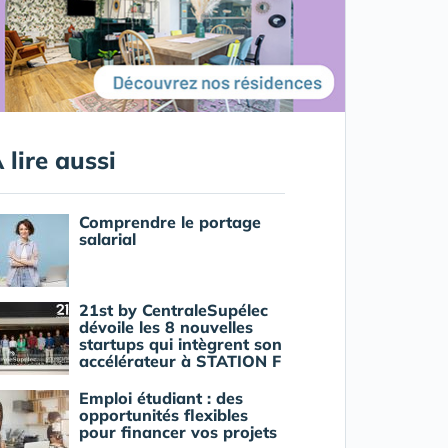
 lire aussi
Comprendre le portage
salarial
21st by CentraleSupélec
dévoile les 8 nouvelles
startups qui intègrent son
accélérateur à STATION F
Emploi étudiant : des
opportunités flexibles
pour financer vos projets