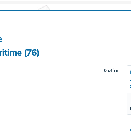
e
itime (76)
0 offre