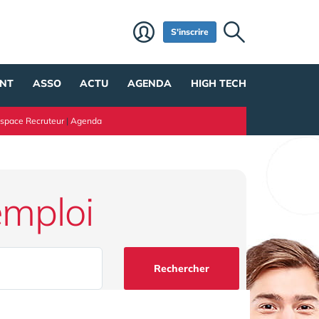
S'inscrire
NT
ASSO
ACTU
AGENDA
HIGH TECH
space Recruteur
|
Agenda
emploi
Rechercher