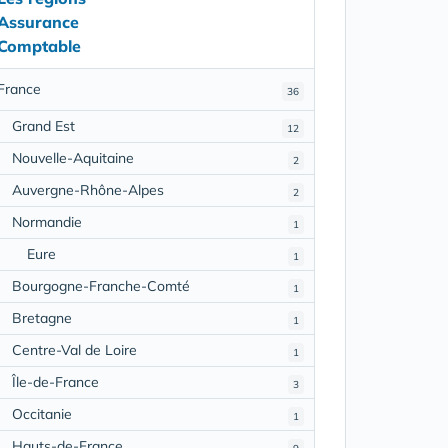
Assurance
Comptable
France
36
Grand Est
12
Nouvelle-Aquitaine
2
Auvergne-Rhône-Alpes
2
Normandie
1
Eure
1
Bourgogne-Franche-Comté
1
Bretagne
1
Centre-Val de Loire
1
Île-de-France
3
Occitanie
1
Hauts-de-France