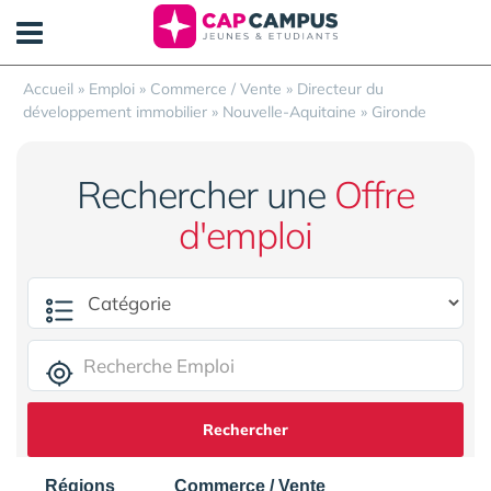
Panneau de gestion des cookies
Accueil
»
Emploi
»
Commerce / Vente
»
Directeur du
développement immobilier
»
Nouvelle-Aquitaine
»
Gironde
Rechercher une
Offre
d'emploi
Rechercher
Régions
Commerce / Vente