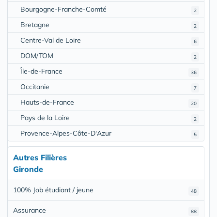
Bourgogne-Franche-Comté
2
Bretagne
2
Centre-Val de Loire
6
DOM/TOM
2
Île-de-France
36
Occitanie
7
Hauts-de-France
20
Pays de la Loire
2
Provence-Alpes-Côte-D'Azur
5
Autres Filières
Gironde
100% Job étudiant / jeune
48
Assurance
88