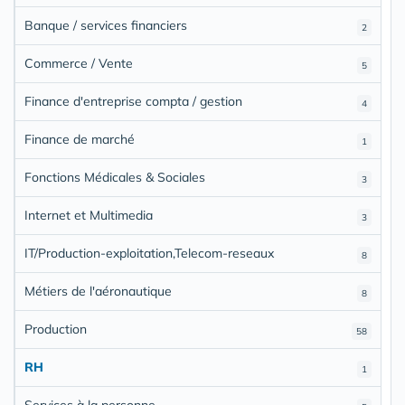
Banque / services financiers
2
Commerce / Vente
5
Finance d'entreprise compta / gestion
4
Finance de marché
1
Fonctions Médicales & Sociales
3
Internet et Multimedia
3
IT/Production-exploitation,Telecom-reseaux
8
Métiers de l'aéronautique
8
Production
58
RH
1
Services à la personne