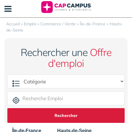
Panneau de gestion des cookies
Accueil
»
Emploi
»
Commerce / Vente
»
Île-de-France
»
Hauts-
de-Seine
Rechercher une
Offre
d'emploi
Rechercher
Île-de-France
Hauts-de-Seine