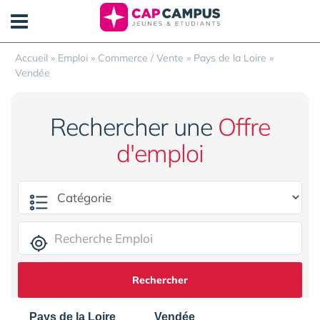
Panneau de gestion des cookies
Accueil
»
Emploi
»
Commerce / Vente
»
Pays de la Loire
»
Vendée
Rechercher une
Offre
d'emploi
Rechercher
Pays de la Loire
Vendée