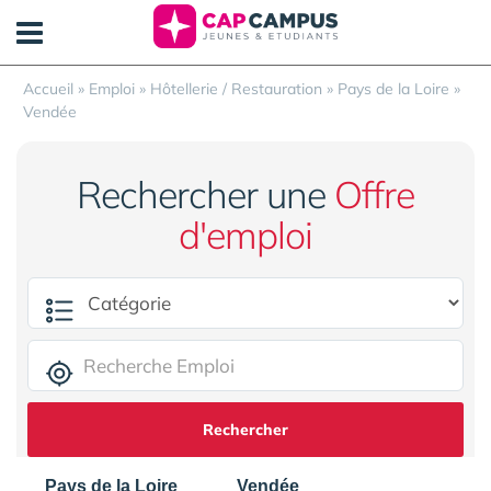
Panneau de gestion des cookies
Accueil
»
Emploi
»
Hôtellerie / Restauration
»
Pays de la Loire
»
Vendée
Rechercher une
Offre
d'emploi
Rechercher
Pays de la Loire
Vendée