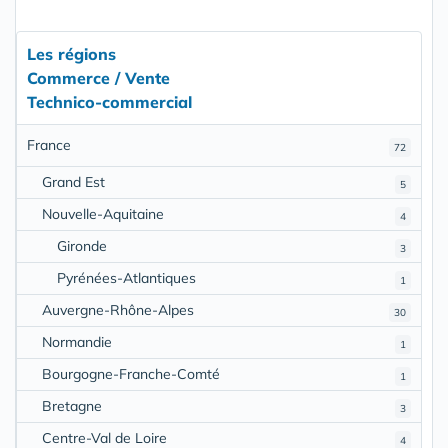
Les régions
Commerce / Vente
Technico-commercial
France
72
Grand Est
5
Nouvelle-Aquitaine
4
Gironde
3
Pyrénées-Atlantiques
1
Auvergne-Rhône-Alpes
30
Normandie
1
Bourgogne-Franche-Comté
1
Bretagne
3
Centre-Val de Loire
4