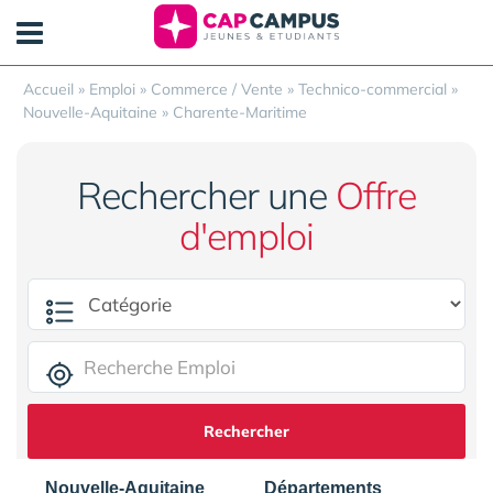
Panneau de gestion des cookies
Accueil
»
Emploi
»
Commerce / Vente
»
Technico-commercial
»
Nouvelle-Aquitaine
»
Charente-Maritime
Rechercher une
Offre
d'emploi
Rechercher
Nouvelle-Aquitaine
Départements