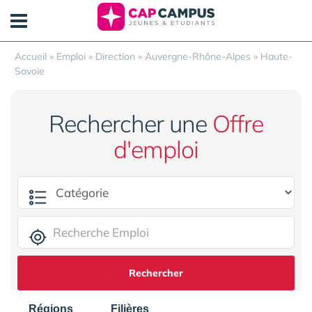
Panneau de gestion des cookies
Accueil
»
Emploi
»
Direction
»
Auvergne-Rhône-Alpes
»
Haute-
Savoie
Rechercher une
Offre
d'emploi
Rechercher
Régions
Filières