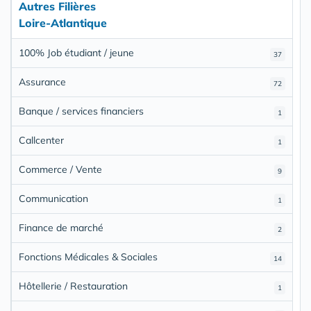
Autres Filières
Loire-Atlantique
100% Job étudiant / jeune
37
Assurance
72
Banque / services financiers
1
Callcenter
1
Commerce / Vente
9
Communication
1
Finance de marché
2
Fonctions Médicales & Sociales
14
Hôtellerie / Restauration
1