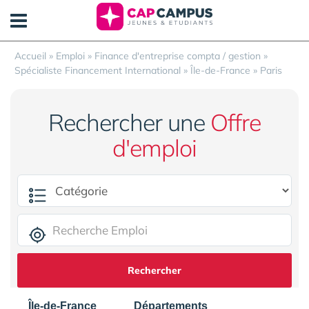
Panneau de gestion des cookies
Accueil
»
Emploi
»
Finance d'entreprise compta / gestion
»
Spécialiste Financement International
»
Île-de-France
»
Paris
Rechercher une
Offre
d'emploi
Rechercher
Île-de-France
Départements