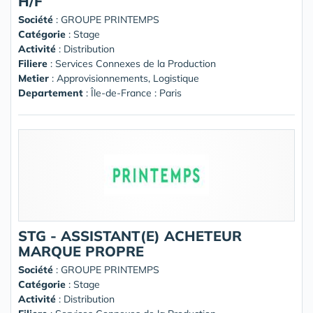
H/F
Société
:
GROUPE PRINTEMPS
Catégorie
: Stage
Activité
: Distribution
Filiere
: Services Connexes de la Production
Metier
: Approvisionnements, Logistique
Departement
: Île-de-France : Paris
STG - ASSISTANT(E) ACHETEUR
MARQUE PROPRE
Société
:
GROUPE PRINTEMPS
Catégorie
: Stage
Activité
: Distribution