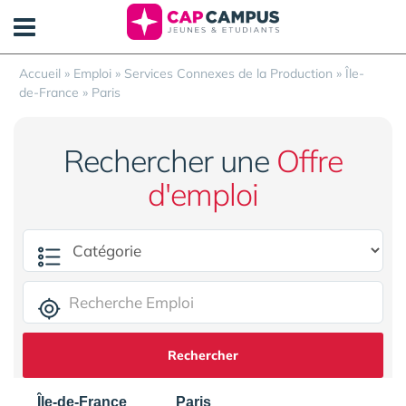
Panneau de gestion des cookies
Accueil
»
Emploi
»
Services Connexes de la Production
»
Île-
de-France
»
Paris
Rechercher une
Offre
d'emploi
Rechercher
Île-de-France
Paris