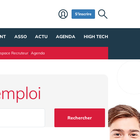
S'inscrire
NT
ASSO
ACTU
AGENDA
HIGH TECH
space Recruteur
|
Agenda
emploi
Rechercher