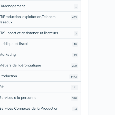
IT/Management
1
IT/Production-exploitation,Telecom-
453
reseaux
IT/Support et assistance utilisateurs
2
Juridique et fiscal
10
Marketing
49
Métiers de l'aéronautique
289
Production
1472
RH
141
Services à la personne
326
Services Connexes de la Production
84