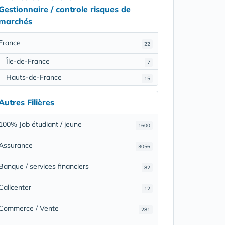
Gestionnaire / controle risques de
marchés
France
22
Île-de-France
7
Hauts-de-France
15
Autres Filières
100% Job étudiant / jeune
1600
Assurance
3056
Banque / services financiers
82
Callcenter
12
Commerce / Vente
281