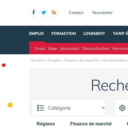
Panneau de gestion des cookies
Contact
Newsletter
EMPLOI
FORMATION
LOGEMENT
TARIF 
Emploi
|
Stage
|
Job etudiant
|
CMonJobEtudiant
|
Alternanc
Accueil
»
Emploi
»
Finance de marché
»
Gestionnaire 
Rech
Régions
Finance de marché