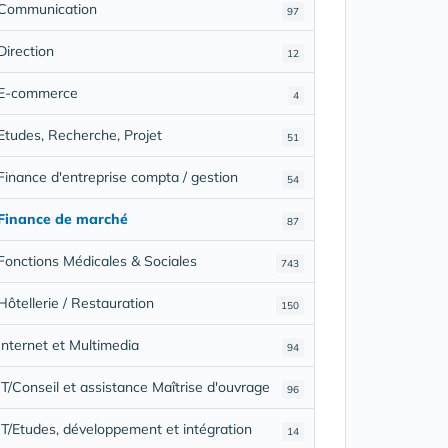
Communication
97
Direction
12
E-commerce
4
Etudes, Recherche, Projet
51
Finance d'entreprise compta / gestion
54
Finance de marché
87
Fonctions Médicales & Sociales
743
Hôtellerie / Restauration
150
Internet et Multimedia
94
IT/Conseil et assistance Maîtrise d'ouvrage
96
IT/Etudes, développement et intégration
14