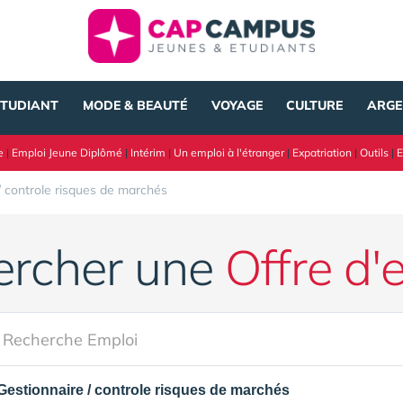
ÉTUDIANT
MODE & BEAUTÉ
VOYAGE
CULTURE
ARGE
e
|
Emploi Jeune Diplômé
|
Intérim
|
Un emploi à l'étranger
|
Expatriation
|
Outils
|
E
/ controle risques de marchés
ercher une
Offre d'
Gestionnaire / controle risques de marchés