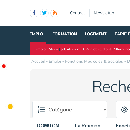
Panneau de gestion des cookies
Contact
Newsletter
EMPLOI
FORMATION
LOGEMENT
TARIF 
Emploi
|
Stage
|
Job etudiant
|
CMonJobEtudiant
|
Alternanc
Accueil
»
Emploi
»
Fonctions Médicales & Sociales
»
D
Rech
DOM/TOM
La Réunion
Foncti