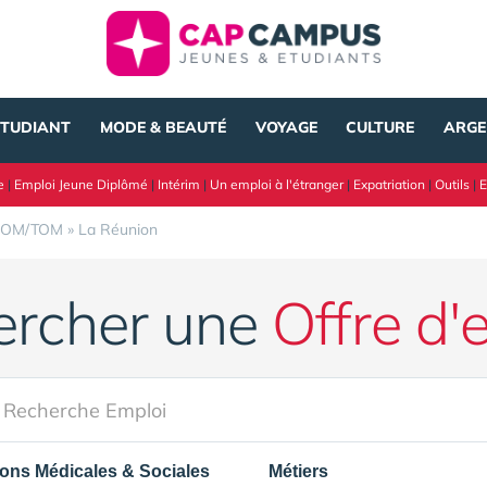
ÉTUDIANT
MODE & BEAUTÉ
VOYAGE
CULTURE
ARGE
e
|
Emploi Jeune Diplômé
|
Intérim
|
Un emploi à l'étranger
|
Expatriation
|
Outils
|
E
OM/TOM
»
La Réunion
ercher une
Offre d'
ons Médicales & Sociales
Métiers