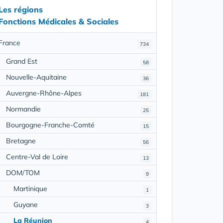
Les régions
Fonctions Médicales & Sociales
France
734
Grand Est
58
Nouvelle-Aquitaine
36
Auvergne-Rhône-Alpes
181
Normandie
25
Bourgogne-Franche-Comté
15
Bretagne
56
Centre-Val de Loire
13
DOM/TOM
9
Martinique
1
Guyane
3
La Réunion
4