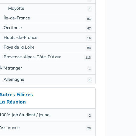
Mayotte
1
Île-de-France
81
Occitanie
47
Hauts-de-France
16
Pays de la Loire
84
Provence-Alpes-Côte-D'Azur
113
À l'étranger
1
Allemagne
1
Autres Filières
La Réunion
100% Job étudiant / jeune
2
Assurance
20