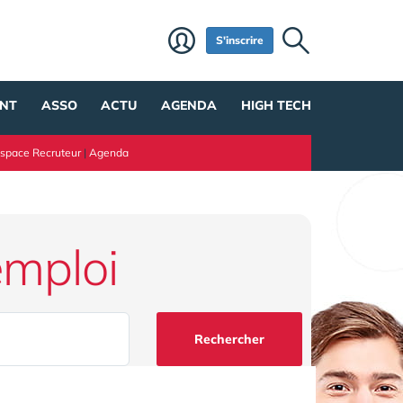
S'inscrire
NT
ASSO
ACTU
AGENDA
HIGH TECH
space Recruteur
|
Agenda
emploi
Rechercher