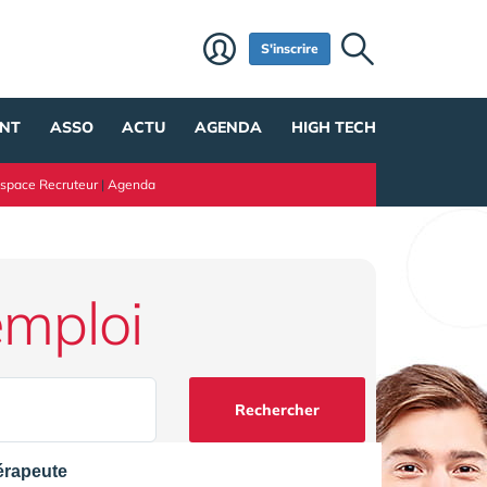
S'inscrire
NT
ASSO
ACTU
AGENDA
HIGH TECH
space Recruteur
|
Agenda
emploi
Rechercher
érapeute