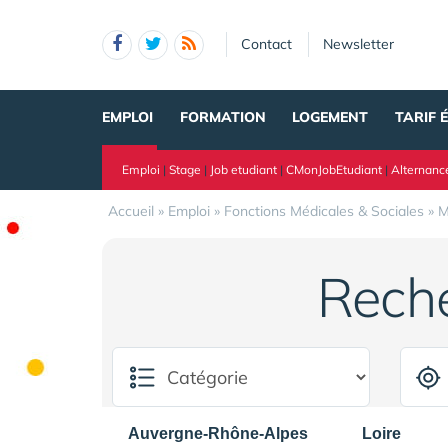
Panneau de gestion des cookies
Contact
Newsletter
EMPLOI
FORMATION
LOGEMENT
TARIF 
Emploi
|
Stage
|
Job etudiant
|
CMonJobEtudiant
|
Alternanc
Accueil
»
Emploi
»
Fonctions Médicales & Sociales
»
M
Rech
Auvergne-Rhône-Alpes
Loire