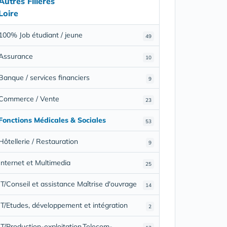
Autres Filières
Loire
100% Job étudiant / jeune
49
Assurance
10
Banque / services financiers
9
Commerce / Vente
23
Fonctions Médicales & Sociales
53
Hôtellerie / Restauration
9
Internet et Multimedia
25
IT/Conseil et assistance Maîtrise d'ouvrage
14
IT/Etudes, développement et intégration
2
IT/Production-exploitation,Telecom-