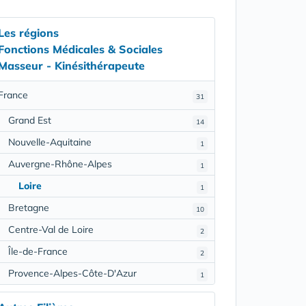
Les régions
Fonctions Médicales & Sociales
Masseur - Kinésithérapeute
France
31
Grand Est
14
Nouvelle-Aquitaine
1
Auvergne-Rhône-Alpes
1
Loire
1
Bretagne
10
Centre-Val de Loire
2
Île-de-France
2
Provence-Alpes-Côte-D'Azur
1