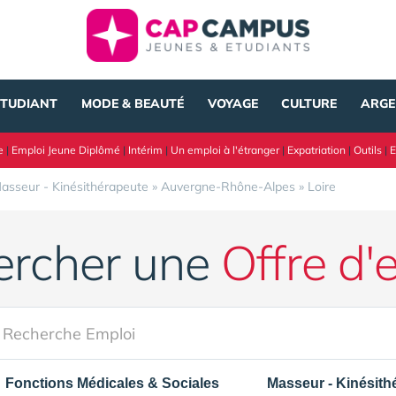
ÉTUDIANT
MODE & BEAUTÉ
VOYAGE
CULTURE
ARGE
e
|
Emploi Jeune Diplômé
|
Intérim
|
Un emploi à l'étranger
|
Expatriation
|
Outils
|
E
asseur - Kinésithérapeute
»
Auvergne-Rhône-Alpes
»
Loire
ercher une
Offre d'
Fonctions Médicales & Sociales
Masseur - Kinésith