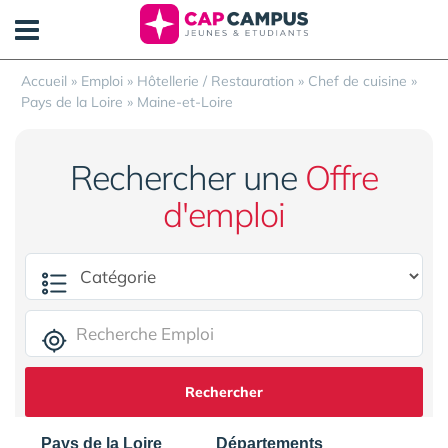
Panneau de gestion des cookies
Accueil
»
Emploi
»
Hôtellerie / Restauration
»
Chef de cuisine
»
Pays de la Loire
»
Maine-et-Loire
Rechercher une
Offre
d'emploi
Rechercher
Pays de la Loire
Départements