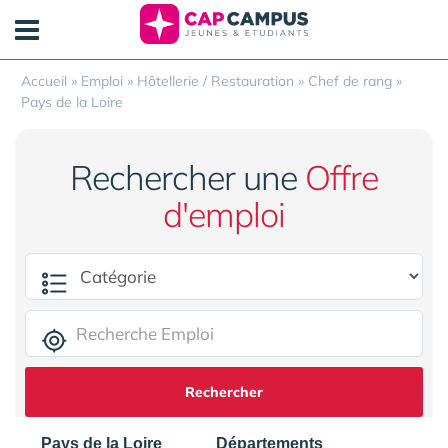
Panneau de gestion des cookies
Accueil
»
Emploi
»
Hôtellerie / Restauration
»
Chef de rang
»
Pays de la Loire
Rechercher une
Offre
d'emploi
Rechercher
Pays de la Loire
Départements