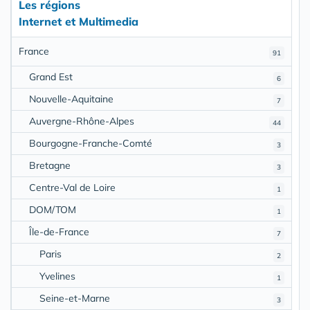
Les régions
Internet et Multimedia
France
91
Grand Est
6
Nouvelle-Aquitaine
7
Auvergne-Rhône-Alpes
44
Bourgogne-Franche-Comté
3
Bretagne
3
Centre-Val de Loire
1
DOM/TOM
1
Île-de-France
7
Paris
2
Yvelines
1
Seine-et-Marne
3