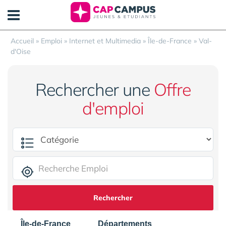
Panneau de gestion des cookies
Accueil
»
Emploi
»
Internet et Multimedia
»
Île-de-France
»
Val-
d'Oise
Rechercher une
Offre
d'emploi
Rechercher
Île-de-France
Départements