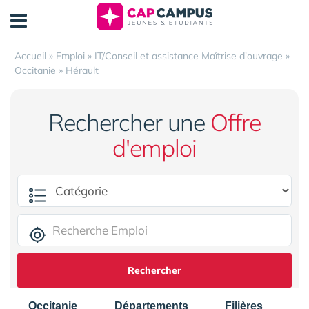
Panneau de gestion des cookies
Accueil
»
Emploi
»
IT/Conseil et assistance Maîtrise d'ouvrage
»
Occitanie
»
Hérault
Rechercher une
Offre
d'emploi
Rechercher
Occitanie
Départements
Filières