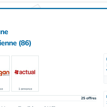
une
ienne (86)
ce
1 annonce
25 offres