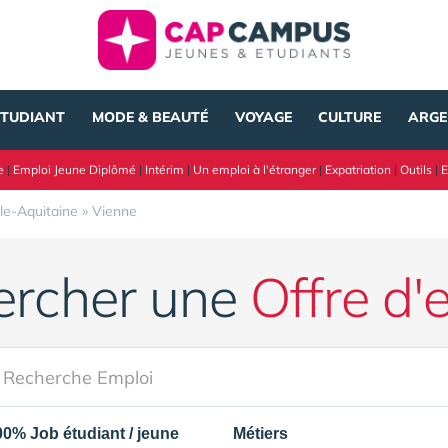
ÉTUDIANT
MODE & BEAUTÉ
VOYAGE
CULTURE
ARGE
e
|
Emploi Jeune Diplômé
|
Intérim
|
Un emploi à l'étranger
|
Expatriation
|
Outils
|
E
le-Aquitaine
»
Vienne
ercher une
Offre d'
00% Job étudiant / jeune
Métiers