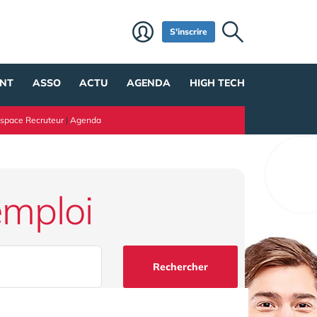
S'inscrire
NT
ASSO
ACTU
AGENDA
HIGH TECH
space Recruteur
|
Agenda
emploi
Rechercher