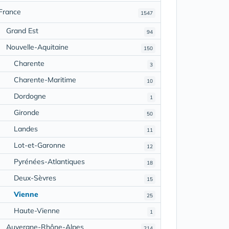
France
1547
Grand Est
94
Nouvelle-Aquitaine
150
Charente
3
Charente-Maritime
10
Dordogne
1
Gironde
50
Landes
11
Lot-et-Garonne
12
Pyrénées-Atlantiques
18
Deux-Sèvres
15
Vienne
25
Haute-Vienne
1
Auvergne-Rhône-Alpes
214