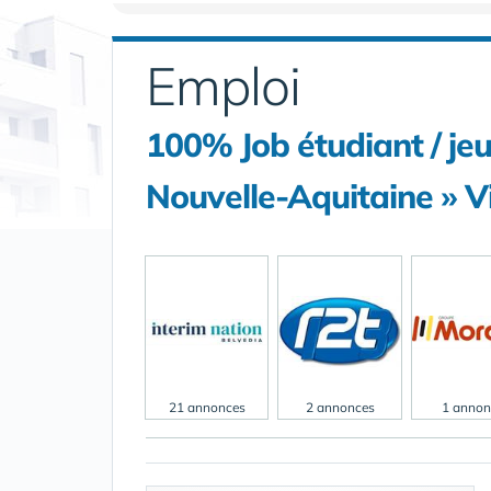
Emploi
100% Job étudiant / je
Nouvelle-Aquitaine » V
21 annonces
2 annonces
1 annon