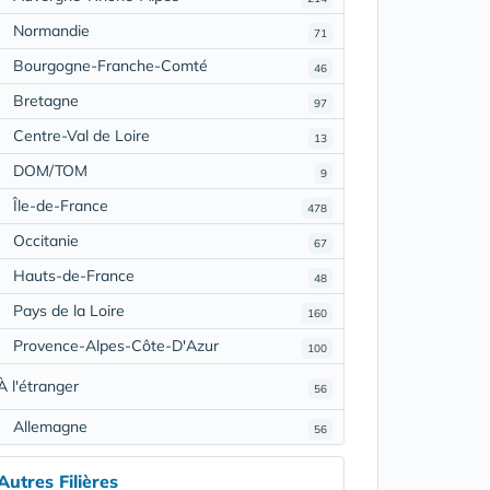
Normandie
71
Bourgogne-Franche-Comté
46
Bretagne
97
Centre-Val de Loire
13
DOM/TOM
9
Île-de-France
478
Occitanie
67
Hauts-de-France
48
Pays de la Loire
160
Provence-Alpes-Côte-D'Azur
100
À l'étranger
56
Allemagne
56
Autres Filières