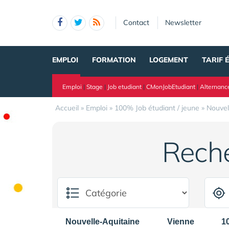
Panneau de gestion des cookies
Contact
Newsletter
EMPLOI
FORMATION
LOGEMENT
TARIF 
Emploi
|
Stage
|
Job etudiant
|
CMonJobEtudiant
|
Alternanc
Accueil
»
Emploi
»
100% Job étudiant / jeune
»
Nouvel
Rech
Nouvelle-Aquitaine
Vienne
1