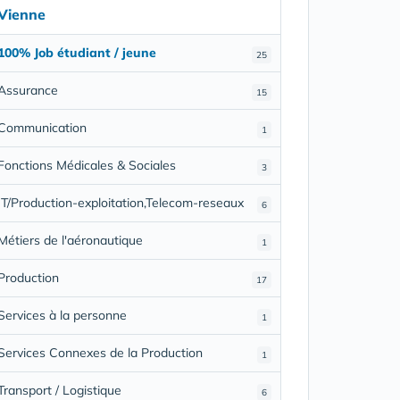
Vienne
100% Job étudiant / jeune
25
Assurance
15
Communication
1
Fonctions Médicales & Sociales
3
IT/Production-exploitation,Telecom-reseaux
6
Métiers de l'aéronautique
1
Production
17
Services à la personne
1
Services Connexes de la Production
1
Transport / Logistique
6