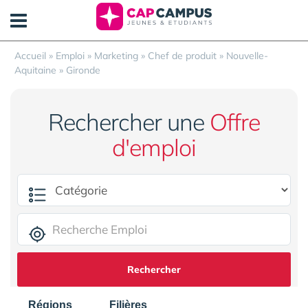
Panneau de gestion des cookies
Accueil
»
Emploi
»
Marketing
»
Chef de produit
»
Nouvelle-
Aquitaine
»
Gironde
Rechercher une
Offre
d'emploi
Rechercher
Régions
Filières