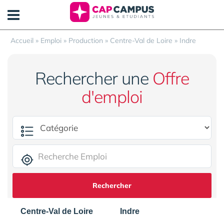
Panneau de gestion des cookies
Accueil
»
Emploi
»
Production
»
Centre-Val de Loire
»
Indre
Rechercher une
Offre
d'emploi
Rechercher
Centre-Val de Loire
Indre