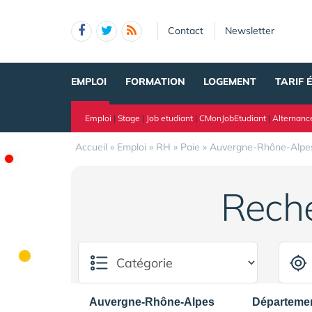
Panneau de gestion des cookies
Contact
Newsletter
EMPLOI
FORMATION
LOGEMENT
TARIF 
Emploi
|
Stage
|
Job etudiant
|
CMonJobEtudiant
|
Alternanc
Accueil
»
Emploi
»
RH
»
Paie
»
Auvergne-Rhône-Alpe
Rech
Auvergne-Rhône-Alpes
Départeme