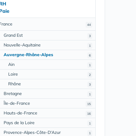
RH
Paie
France
44
Grand Est
3
Nouvelle-Aquitaine
1
Auvergne-Rhône-Alpes
6
Ain
1
Loire
2
Rhône
3
Bretagne
1
Île-de-France
15
Hauts-de-France
16
Pays de la Loire
1
Provence-Alpes-Côte-D'Azur
1