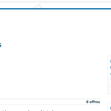
s
6 offres