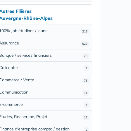
Autres Filières
Auvergne-Rhône-Alpes
100% Job étudiant / jeune
216
Assurance
529
Banque / services financiers
20
Callcenter
1
Commerce / Vente
73
Communication
14
E-commerce
1
Etudes, Recherche, Projet
17
Finance d'entreprise compta / gestion
2