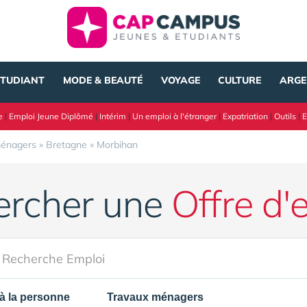
ÉTUDIANT
MODE & BEAUTÉ
VOYAGE
CULTURE
ARGE
e
|
Emploi Jeune Diplômé
|
Intérim
|
Un emploi à l'étranger
|
Expatriation
|
Outils
|
E
ménagers
»
Bretagne
»
Morbihan
ercher une
Offre d'
à la personne
Travaux ménagers