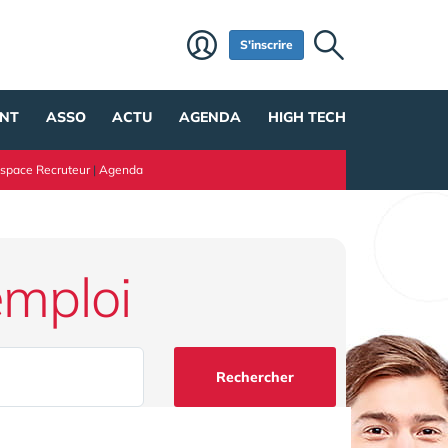
S'inscrire
NT
ASSO
ACTU
AGENDA
HIGH TECH
space Recruteur
|
Agenda
emploi
Rechercher