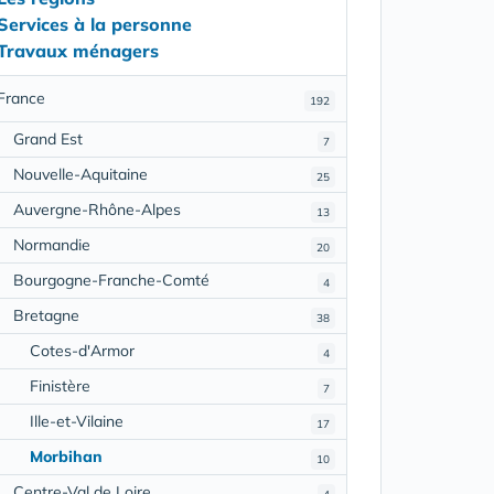
Services à la personne
Travaux ménagers
France
192
Grand Est
7
Nouvelle-Aquitaine
25
Auvergne-Rhône-Alpes
13
Normandie
20
Bourgogne-Franche-Comté
4
Bretagne
38
Cotes-d'Armor
4
Finistère
7
Ille-et-Vilaine
17
Morbihan
10
Centre-Val de Loire