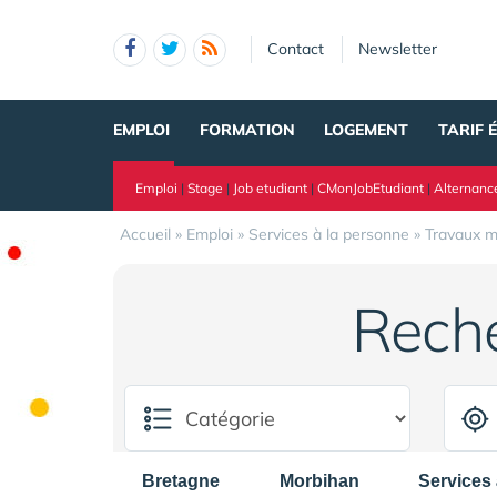
Panneau de gestion des cookies
Contact
Newsletter
EMPLOI
FORMATION
LOGEMENT
TARIF 
Emploi
|
Stage
|
Job etudiant
|
CMonJobEtudiant
|
Alternanc
Accueil
»
Emploi
»
Services à la personne
»
Travaux 
Rech
Bretagne
Morbihan
Services 