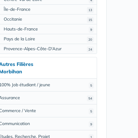
4
Île-de-France
13
Occitanie
15
Hauts-de-France
9
Pays de la Loire
20
Provence-Alpes-Côte-D'Azur
24
Autres Filières
Morbihan
100% Job étudiant / jeune
5
Assurance
54
Commerce / Vente
5
Communication
9
Etudes, Recherche, Projet
1