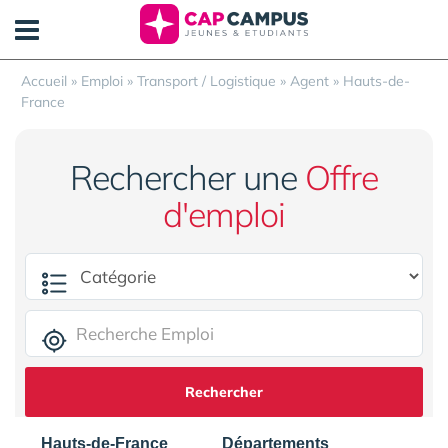
Panneau de gestion des cookies
Accueil
»
Emploi
»
Transport / Logistique
»
Agent
»
Hauts-de-
France
Rechercher une
Offre
d'emploi
Rechercher
Hauts-de-France
Départements