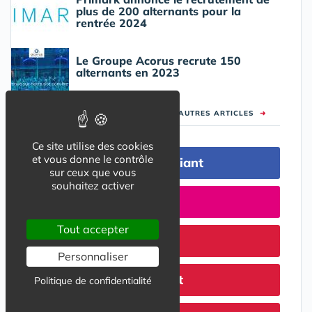
plus de 200 alternants pour la
rentrée 2024
Le Groupe Acorus recrute 150
alternants en 2023
VOIR LES AUTRES ARTICLES
➜
Ce site utilise des cookies
et vous donne le contrôle
Logement Etudiant
sur ceux que vous
souhaitez activer
Formation
Tout accepter
Stage
Personnaliser
Job Etudiant
Politique de confidentialité