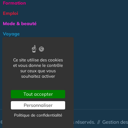
Formation
Emploi
Mode & beauté
Voyage
Tarif étudiant
Logement
Ce site utilise des cookies
Culture
et vous donne le contrôle
sur ceux que vous
Argent
souhaitez activer
Association
Tout accepter
NOS AUTRES SITES :
Personnaliser
Politique de confidentialité
© CapCampus 2026 - Tous droits réservés. //
Gestion des