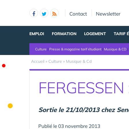
Panneau de gestion des cookies
Contact
Newsletter
EMPLOI
FORMATION
LOGEMENT
TARIF 
Culture
|
Presse & magazine tarif étudiant
|
Musique & CD
|
Accueil
»
Culture
»
Musique & Cd
FERGESSEN : 
Sortie le 21/10/2013 chez Se
Publié le 03 novembre 2013