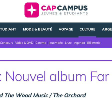
ÉTUDIANT
MODE & BEAUTÉ
VOYAGE
CULTURE
ARGE
Concours
|
Vidéo & DVD
|
Cinéma
|
Jeux vidéo
|
Livre
|
Agenda
|
Billetterie
Nouvel album Far 
nd The Wood Music / The Orchard