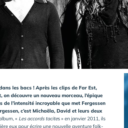
dans les bacs ! Après les clips de Far Est,
t, on découvre un nouveau morceau, l’épique
s de l’intensité incroyable que met Fergessen
ergessen
, c’est Michaëla, David et leurs deux
 album, «
Les accords tacite
s » en janvier 2011, ils
rrière eux pour écrire une nouvelle aventure folk-