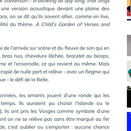
de Stevenson -
a-blowing all day long, that sings
t une version acoustique devant une plaine des
e, on se dit qu’ils savent allier, comme en live,
bilité du thème.
A Child’s Garden of Verses and
 de l’arrivée sur scène et du fleuve de son qui en
 bras nus, chevelure lâchée, bracelet au biceps,
rme et l’ensorcelle, ce qui revient au même. Mais
ropié de nulle part et relève - avec un flegme qui
joue - le défi de la Belle.
données, les amants jouent d’une ronde qui les
emps. Ils auraient pu choisir l’Islande ou le
), ils ont pris les Vosges comme symbole d’une
dont on ne se relève pas sans être marqué au fer
de, c’est oublier ou s’emporter : aucune chance