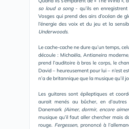
Quand ils s’emparent de « The Wind », 
so loud a song
- qu’ils en enregistren
Vosges qui prend des airs d’océan de glac
l’énergie des voix et du jeu et la sensi
Underwoods
.
Le cache-cache ne dure qu’un temps, celui
découle : Michaëla, Antianeira moderne,
prend l’auditoire à bras le corps, le cha
David – heureusement pour lui – n’est est
n’a de britannique que la musique qu’il 
Les guitares sont épileptiques et coor
aurait menés au bûcher, en d’autres t
Danemark
(Aimer, dormir, encore aimer
musique qu’il faut aller chercher mais 
rouge.
Fergessen
, prononcé à l’alleman