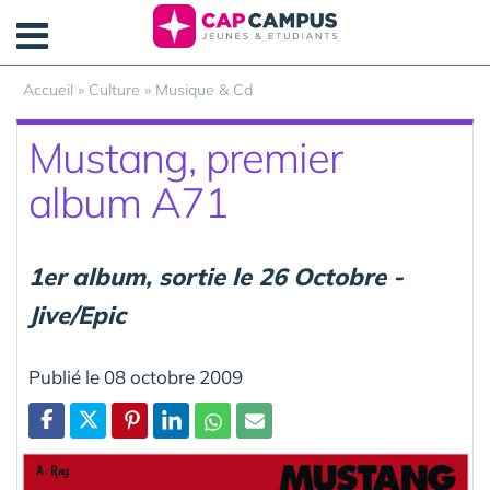
Panneau de gestion des cookies
Accueil
»
Culture
»
Musique & Cd
Mustang, premier
album A71
1er album, sortie le 26 Octobre -
Jive/Epic
Publié le 08 octobre 2009
Partager