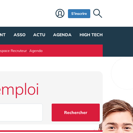
S'inscrire
NT
ASSO
ACTU
AGENDA
HIGH TECH
space Recruteur
|
Agenda
emploi
Rechercher