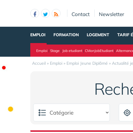
Panneau de gestion des cookies
Contact
Newsletter
EMPLOI
FORMATION
LOGEMENT
TARIF 
Emploi
|
Stage
|
Job etudiant
|
CMonJobEtudiant
|
Alternanc
Accueil
»
Emploi
»
Emploi Jeune Diplômé
»
Actualité j
Rech