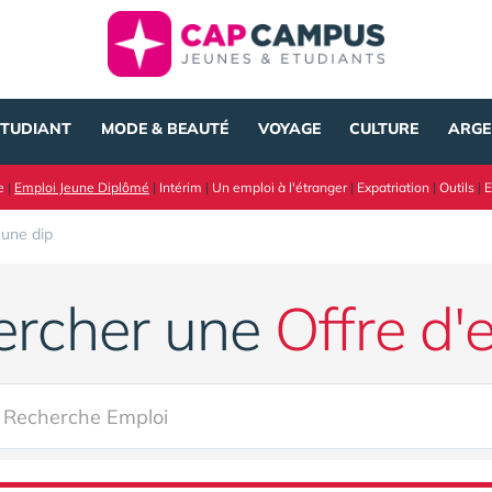
ÉTUDIANT
MODE & BEAUTÉ
VOYAGE
CULTURE
ARGE
e
|
Emploi Jeune Diplômé
|
Intérim
|
Un emploi à l'étranger
|
Expatriation
|
Outils
|
E
eune dip
ercher une
Offre d'