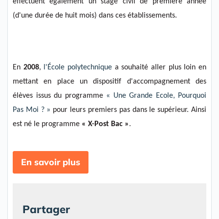
effectuent également
un
stage
civil
de première année
(d'une durée de huit mois)
dans c
es établissements.
En
2008
,
l'École p
olytechnique
a souhaité aller plus loin en
mettant en place un dispositif d'accompagnement des
élèves issus
du programme
«
Une
G
ra
nde
E
cole,
P
ourquoi
P
as
M
oi
?
»
pour leurs premiers pas dans le supérieur
.
Ainsi
est né l
e programme
«
X-Post Bac
»
.
En savoir plus
Partager