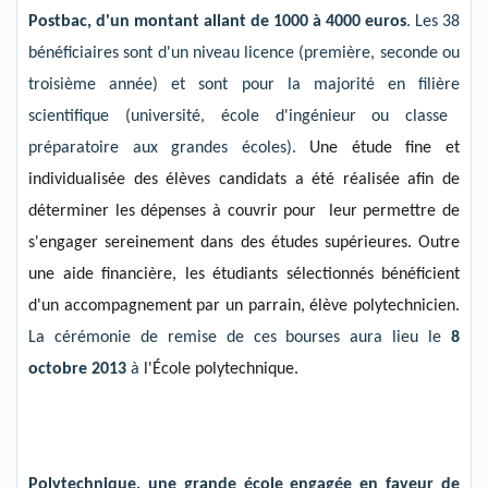
Postbac
, d'un montant allant de
1000
à 4000 euros
.
L
es
38
bénéficiaires
sont d'un niveau licence (première, seconde ou
troisième année) et sont pour la majorité en
filière
scientifique (
u
niversité, école d'ingénieur ou classe
préparatoire aux grandes écoles).
Une étude fine
et
individualisée des élèves candidats a été
réalisée afin de
déterminer les dépenses à couvrir pour
leur permettre de
s'engager sereinement dans des études supérieures. Outre
une aide financière,
l
es étudiants
sélectionnés
bénéficient
d'un accompagnement par un parrain
, élève polytechnicien
.
La cérémon
ie de remise de ces bourses a
ura
lieu le
8
octobre 201
3
à
l'École polytechnique.
Polytechnique, une grande école engagée
en faveur de