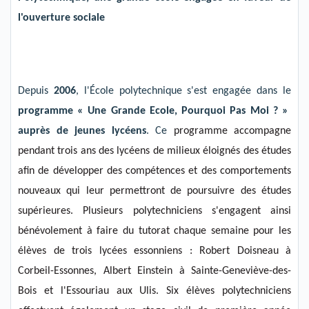
l'ouverture sociale
Depuis
2006
, l'École p
olytechnique s'est engagée dans le
programme «
U
ne G
rande
E
cole,
P
ourquoi
P
as
M
oi
?
»
auprès de jeunes lycéens
. Ce
programme accompagne
pendant
trois
ans des lycéens de milieux éloignés des études
afin de développer des compétences et des comportements
nouveaux qui leur permettront de poursuivre des études
supérieures.
Plusieurs
polytechniciens
s'engagent ainsi
bénévolement à faire du tutorat
chaque semaine
pour les
élèves de
trois lycées essonniens : Robert Doisneau à
Corbeil-Essonnes, Albert Einstein à Sainte-Geneviève-des-
Bois et l'Essouriau aux Ulis.
Six élèves polytechniciens