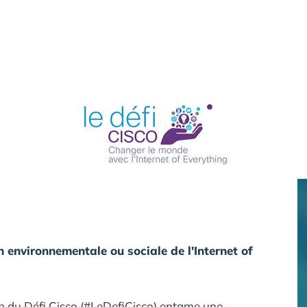
 environnementale ou sociale de l'Internet of
on du Défi Cisco (#LeDefiCisco) entame une