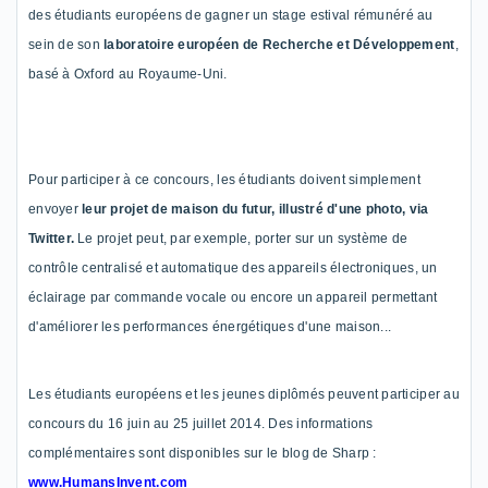
des étudiants européen
s
de gagner un stage
estival
rémunéré au
sein de son
laboratoire européen de R
echerche
et Développement
,
basé à Oxford
au Royaume-Uni.
Pour participer à ce concours, les étudiants doivent simplement
envoyer
leur projet
de
maison du futur
, illustré d'une photo
,
via
Twitter.
Le projet peut
,
par exemple
,
porter sur
un
système de
contrô
le centralisé et automatique de
s appareils électroniques,
un
éclairage par commande vocale
ou
encore
un appareil permettant
d'améliorer les performances énergétique
s
d'une maison
...
Les étudiants européens et
les jeunes
diplômés
peuvent
participer au
concours
du 16 juin au 25 juillet 2014
. Des informations
complémentaires
sont disponibles sur le b
l
og de Sharp
:
www.HumansInvent.com