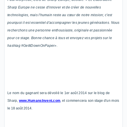
Sharp Europe ne cesse d'innover et de créer de nouvelles
technologies, mais l'humain reste au
cœur
de notre mission; c'
est
pourquoi il est
essentiel
d'accompagner les jeunes générations. Nous
recherchons une personne enthousiaste, originale et
passionnée
pour ce stage
.
Bonne chance
à
tous
et envoyez vos projets
sur le
hashtag
#
GetItDownOnPaper
».
Le
nom du
gagnant sera
dévoilé
le 1
er
août 2014
sur le blog de
,
Sharp,
www.HumansInvent.com
et commencera
son
stage
d'un mois
le 18 août 2014.