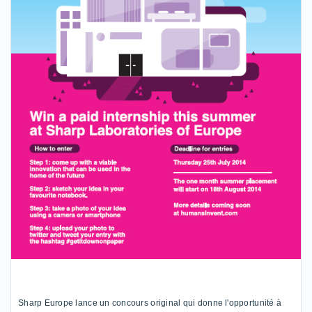
Sharp Europe lance un concours or
i
ginal
qui
donn
e
l'opportunité
à