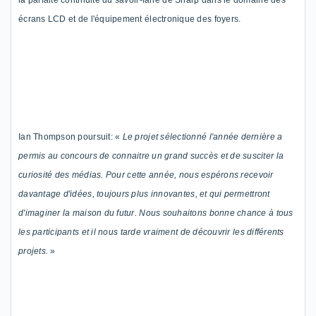
la parfaite continuité du savoir-faire de Sharp dans le domaine des
écrans LCD et
de
l'équipement électronique des foyers.
Ian Thompson
poursuit
: «
Le projet sélectionné l'année dernière a
permis
au
concours
de connaitre
un grand succès et de susciter la
curiosité des m
é
dia
s
. Pour cette année, nous espérons recevoir
davantage
d'idée
s, toujours plus
innovantes
,
et
qui permettront
d'imaginer la maison du futur. Nous souhaitons bonne chance à tous
les participants
et
i
l nous tarde vraiment de découvrir les
différents
projets.
»