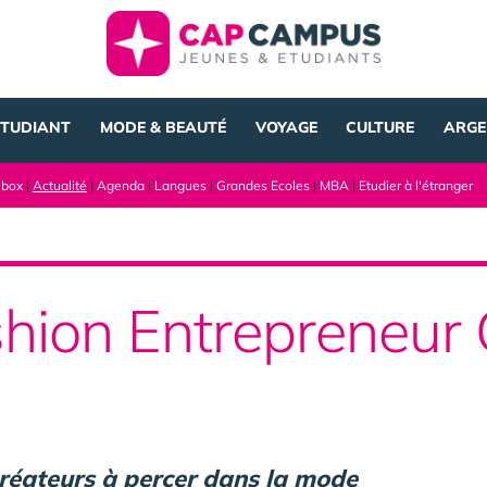
ÉTUDIANT
MODE & BEAUTÉ
VOYAGE
CULTURE
ARGE
lbox
|
Actualité
|
Agenda
|
Langues
|
Grandes Ecoles
|
MBA
|
Etudier à l'étranger
hion Entrepreneur 
créateurs à percer dans la mode