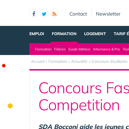
Panneau de gestion des cookies
Contact
Newsletter
EMPLOI
FORMATION
LOGEMENT
TARIF 
Formation
|
Filières
|
Guide Métiers
|
Alternance & Pro
|
Too
Accueil
»
Formation
»
Actualité
»
Concours étudiants
Concours Fas
Competition
SDA Bocconi aide les jeunes 