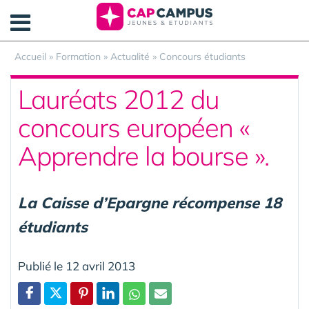
Panneau de gestion des cookies
Accueil
»
Formation
»
Actualité
»
Concours étudiants
Lauréats 2012 du
concours européen «
Apprendre la bourse ».
La Caisse d’Epargne récompense 18
étudiants
Publié le 12 avril 2013