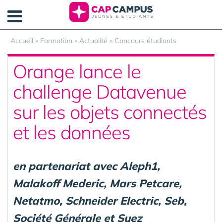
Panneau de gestion des cookies
Accueil
»
Formation
»
Actualité
»
Concours étudiants
Orange lance le
challenge Datavenue
sur les objets connectés
et les données
en partenariat avec Aleph1,
Malakoff Mederic, Mars Petcare,
Netatmo, Schneider Electric, Seb,
Société Générale et Suez