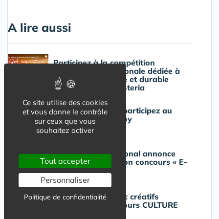
A lire aussi
Participez à la compétition
étudiante internationale dédiée à
une IA responsable et durable
lancée par Sopra Steria
Ce site utilise des cookies
Etudiants créatifs participez au
et vous donne le contrôle
concours Le Fresnoy
sur ceux que vous
souhaitez activer
MODART International annonce
Tout accepter
l'édition 2023 de son concours « E-
Fashion Awards »
Personnaliser
Concours étudiant : créatifs
Politique de confidentialité
participez au concours CULTURE
BOOST 2023