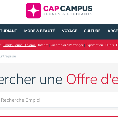
ÉTUDIANT
MODE & BEAUTÉ
VOYAGE
CULTURE
ARGE
e
|
Emploi Jeune Diplômé
|
Intérim
|
Un emploi à l'étranger
|
Expatriation
|
Outils
|
E
Entreprise
ercher une
Offre d'