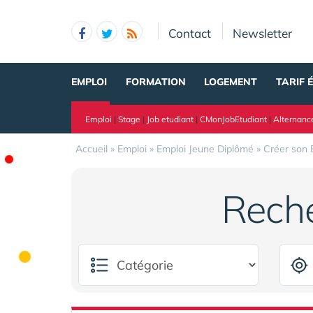
Panneau de gestion des cookies
Contact
Newsletter
EMPLOI
FORMATION
LOGEMENT
TARIF 
Emploi
|
Stage
|
Job etudiant
|
CMonJobEtudiant
|
Alternanc
Accueil
»
Emploi
»
Emploi Jeune Diplômé
»
Créer son 
Rech