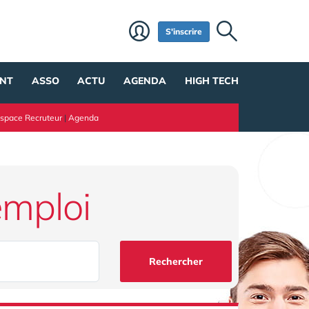
S'inscrire
NT
ASSO
ACTU
AGENDA
HIGH TECH
space Recruteur
|
Agenda
emploi
Rechercher