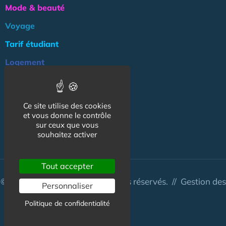
Mode & beauté
Voyage
Tarif étudiant
Logement
Culture
Argent
Ce site utilise des cookies
et vous donne le contrôle
Association
sur ceux que vous
souhaitez activer
NOS AUTRES SITES :
Tout accepter
© CapCampus 2026 - Tous droits réservés. //
Gestion des
Personnaliser
cookies
Politique de confidentialité